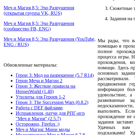
Меч и Магия 8,5: Эхо Разрушения
Сюжетные з
(открытая группа VK, RUS)
Задания на
Меч и Магия 8,5: Эхо Разрушения
(сообщество FB, ENG)
Меч и Магия 8,5: Эхо Разрушения (YouTube,
Мы рады, что в
ENG / RUS)
помощью в прохо
полное прохожд
процесса игры. Н
прохождения, к
Обновленные материалы:
помощи. Здесь п
основных задан
Герои 3: Мод на разрешение (5.7 R14)
рассматривали
Герои Меча и Магии 2
продвижения ге
Герои 3: Жесткие правила на
информации бол
HeroesWorld (1.40)
удовольствие, 
Утилиты для Героев 1-2
разжеванные за
Герои 3: The Succession Wars (0.8.2)
недосказанности,
Работа с DEF файлами
выполнять. Ес
Исправления, патчи для РПГ-игр
прохождение не и
"Меч и Магия" (2.5.7)
задания заставя
Осторожно, Firefox :)
Удачных вам 
Меч и Магия: Мини моды
подсказками! 
Модостроение Mеч и Mагия 6,7,8