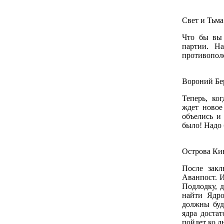
Свет и Тьма
Что бы вы
партии. Н
противополо
Вороний Бе
Теперь, ко
ждет новое
объелись и
было! Надо 
Острова Ки
После закл
Аванпост. 
Подлодку, 
найти Ядр
должны буд
ядра доста
пойдет ко дн