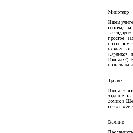
Минотавр
Ищем учител
спасем, к
легендарн
простое з
начальном 
входом от
Карликов (
Големах?). 
на валуны и
Тролль
Ищем учит
задание по
домик в Ше
его от всей
Вампир
Продвинут