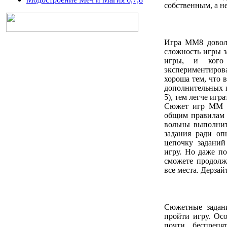
собственным, а не
Игра ММ8 доволь
сложность игры з
игры, и кого
экспериментиро
хороша тем, что в
дополнительных г
5), тем легче игр
Сюжет игр ММ н
общим правилам 
вольны выполнит
задания ради оп
цепочку задани
игру. Но даже по
сможете продолж
все места. Дерзай
Сюжетные задани
пройти игру. Ос
почти беспрепя