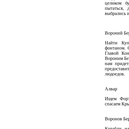
целиком б
пытаться,
выбрались и
Вороний Бе
Найти Куп
фонтаном. 
Главой Кон
Вороним Бер
нам придет
предостав
людоедов.
Алвар
Ищем Форт
спасаем Кры
Воронов Бе
Корабли н