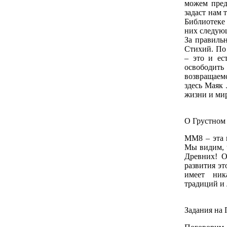
можем пред
задаст нам 
Библиотеке
них следующ
За правиль
Стихий. По
– это и ес
освободить
возвращаемс
здесь Маяк
жизни и мир
О Грустном
ММ8 – эта 
Мы видим, 
Древних! О
развития э
имеет ник
традиций и
Задания на