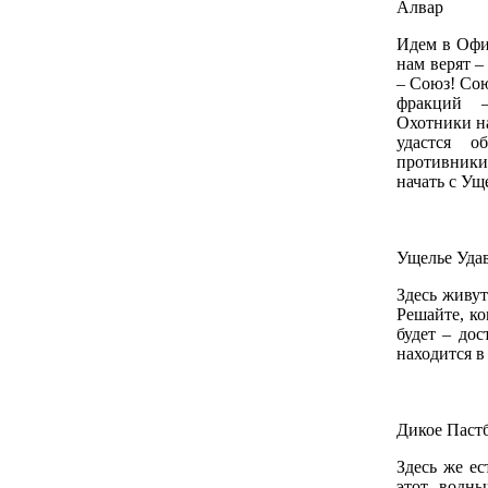
Алвар
Идем в Офис
нам верят –
– Союз! Со
фракций 
Охотники на
удастся о
противники
начать с Ущ
Ущелье Уда
Здесь живут
Решайте, ко
будет – до
находится 
Дикое Паст
Здесь же е
этот водны