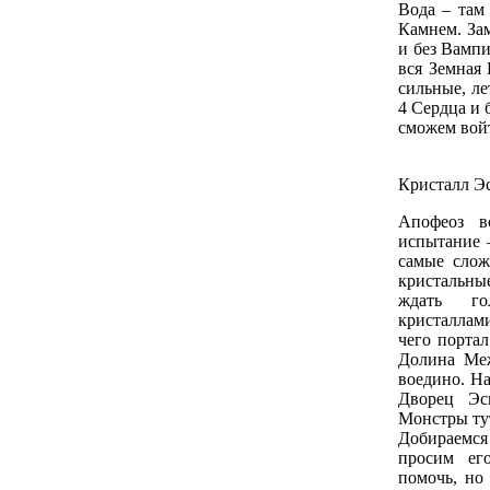
Вода – там
Камнем. Зам
и без Вампи
вся Земная 
сильные, ле
4 Сердца и 
сможем войт
Кристалл Э
Апофеоз в
испытание –
самые слож
кристальны
ждать го
кристаллам
чего портал
Долина Меж
воедино. На
Дворец Эск
Монстры тут
Добираемся
просим ег
помочь, но