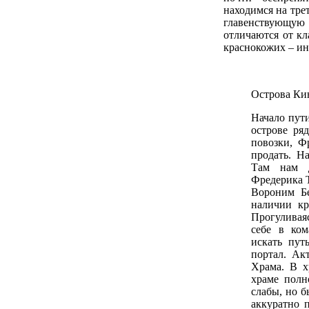
находимся на тре
главенствующую
отличаются от кл
краснокожих – ин
Острова Ки
Начало пут
острове ря
повозки, Ф
продать. Н
Там нам д
Фредерика Т
Вороним Бе
наличии кр
Прогуливая
себе в ко
искать пут
портал. Ак
Храма. В х
храме полн
слабы, но б
аккуратно 