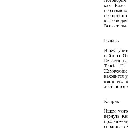
Поговорим 
как Класс
неразрывн
несоответс
классов для
Все остальн
Рыцарь
Ищем учите
найти ее От
Ее отец на
Теней. На
Жемчужина
находится 
взять его 
достанется 
Клирик
Ищем учит
вернуть Кн
продвижени
спрятана в 