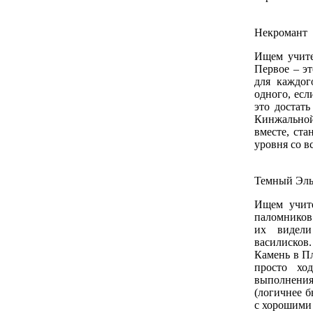
Некромант
Ищем учите
Первое – э
для каждог
одного, есл
это достат
Кинжальной
вместе, ста
уровня со в
Темный Эл
Ищем учите
паломников
их видел
василисков
Камень в Пл
просто хо
выполнения
(логичнее 
с хорошими