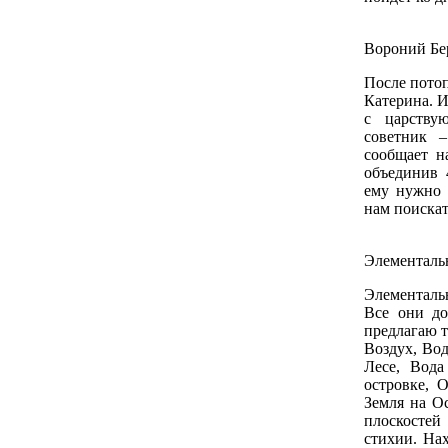
Вороний Бе
После потоп
Катерина. И
с царству
советник 
сообщает н
объединив 
ему нужно 
нам поискат
Элементальн
Элементаль
Все они до
предлагаю 
Воздух, Вод
Лесе, Вода
островке, 
Земля на О
плоскостей
стихии. На