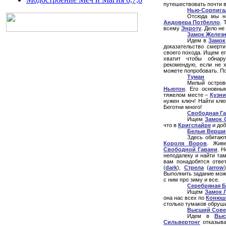
путешествовать почти в
Нью-Сорпига
Отсюда мы н
Андовера Потбелло
. 
всему
Энроту
. Дело не
Замок Железн
Идем в
Замок
доказательство смерт
своего похода. Ищем е
хватит чтобы обнар
рекомендую, если не 
можете попробовать. По
Туман
Милый остров
Ньютон
. Его основны
тяжелом месте –
Кузни
нужен ключ! Найти кл
Беготни много!
Свободная Г
Ищем
Замок 
что в
Кригспайре
и до
Белые Верш
Здесь обитаю
Короля Воров
. Жив
Свободной Гавани
. 
неподалеку и найти та
вам понадобятся отве
(
dark
),
Стрела
(
arrow
Выполнить задание мо
с ним про зиму и все.
Серебряная Б
Ищем
Замок 
она нас всех по
Конюш
столько тумаков обруши
Высший Сове
Идем в
Выс
Сильвертонг
отказыва