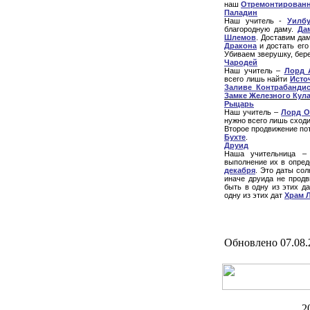
наш
Отремонтирован
Паладин
Наш учитель -
Уилб
благородную даму.
Да
Шлемов
. Доставим да
Дракона
и достать ег
Убиваем зверушку, бе
Чародей
Наш учитель –
Лорд 
всего лишь найти
Исто
Заливе Контрабанди
Замке Железного Кул
Рыцарь
Наш учитель –
Лорд О
нужно всего лишь сход
Второе продвижение по
Бухте
.
Друид
Наша учительница 
выполнение их в опред
декабря
. Это даты со
иначе друида не продв
быть в одну из этих д
одну из этих дат
Храм 
Обновлено 07.08.
2