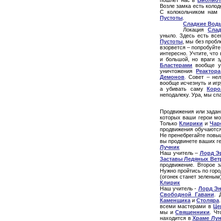
пошлет нас в
Библиот
Возле замка есть колод
С колокольчиком нам 
Пустоты
.
Сладкие Воды
Локация
Сла
уныло. Здесь есть все
Пустоты
, мы без проб
взорвется – попробуйте
интересно. Учтите, что
и большой, но враги 
Бластерами
вообще у
уничтожения
Реактора
Демонов
.
Совет – нел
вообще исчезнуть и игр
а убивать саму
Коро
неподалеку. Ура, мы сп
Продвижения или задан
которых ваши герои мо
Только
Клирики
и
Чар
продвижения обучаются
Не пренебрегайте повы
вы продвинете ваших г
Лучник
Наш учитель –
Лорд Э
Заставы Ледяных Вет
продвижение. Второе 
Нужно пройтись по гор
(огонек станет зеленым
Клирик
Наш учитель -
Лорд Эн
Свободной Гавани
. 
Каменщика
и
Столяра
всеми мастерами в
Це
мы и
Священники
. Ч
находится в
Храме Лу