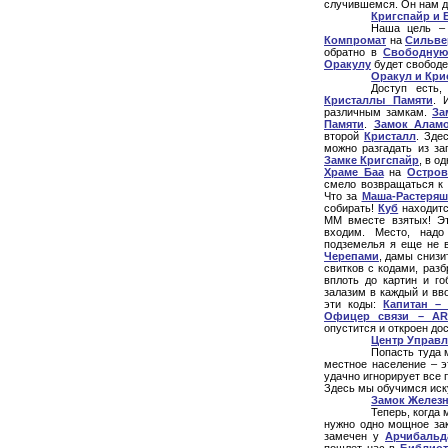
случившемся. Он нам 
Кригспайр и 
Наша цель –
Компромат
на
Сильве
обратно в
Свободную
Оракулу
будет свободе
Оракул и Кри
Доступ есть
Кристаллы Памяти
. 
различным замкам.
За
Памяти
.
Замок Алам
второй
Кристалл
. Зде
можно разгадать из за
Замке Кригспайр
, в о
Храме Баа
на
Остров
смело возвращаться 
Что за
Маша-Растеряш
собирать!
Куб
находит
ММ вместе взятых! 
входим. Место, надо 
подземелья я еще не 
Черепами
, дамы снизи
свитков с кодами, раз
вплоть до картин и г
залазим в каждый и вв
эти коды:
Капитан –
Офицер связи – A
опустится и откроен до
Центр Управ
Попасть туда 
местное население – э
удачно игнорирует все 
Здесь мы обучимся иск
Замок Железн
Теперь, когда
нужно одно мощное за
замечен у
Арчибальд