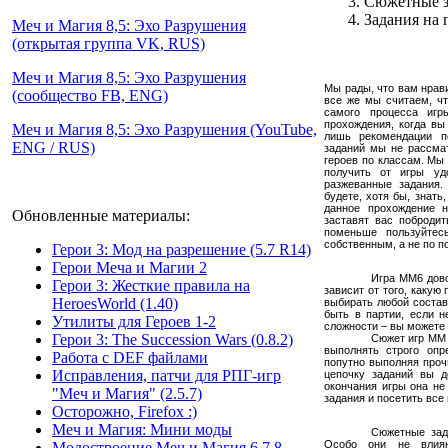
Сюжетные з
Задания на
Меч и Магия 8,5: Эхо Разрушения
(открытая группа VK, RUS)
Меч и Магия 8,5: Эхо Разрушения
Мы рады, что вам нрав
(сообщество FB, ENG)
все же мы считаем, чт
самого процесса игр
прохождения, когда вы
Меч и Магия 8,5: Эхо Разрушения (YouTube,
лишь рекомендации п
ENG / RUS)
заданий мы не рассма
героев по классам. Мы
получить от игры уд
разжеванные задания.
будете, хотя бы, знать
данное прохождение н
Обновленные материалы:
заставят вас поброди
поменьше пользуйтес
собственным, а не по п
Герои 3: Мод на разрешение (5.7 R14)
Герои Меча и Магии 2
Игра ММ6 дово
Герои 3: Жесткие правила на
зависит от того, каку
HeroesWorld (1.40)
выбирать любой состав 
быть в партии, если н
Утилиты для Героев 1-2
сложности – вы можете и
Герои 3: The Succession Wars (0.8.2)
Сюжет игр ММ 
выполнять строго опр
Работа с DEF файлами
попутно выполняя проч
Исправления, патчи для РПГ-игр
цепочку заданий вы д
окончания игры она не
"Меч и Магия" (2.5.7)
задания и посетить все
Осторожно, Firefox :)
Меч и Магия: Мини моды
Сюжетные зада
Особо они не влияю
Модостроение Mеч и Mагия 6,7,8