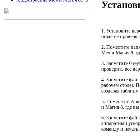
Установ
1.
Установите ве
иные не проверял
2.
Поместите папки
Mеч и Mагия 8
, г
3.
Запустите
Grey
проверить все ва
4.
Запустите файл
рабочем столе). 
создавая таблицу
5.
Поместите Anim
и Mагия 8
, где в
6.
Запустите файл
аппаратный ускор
команду и начать 