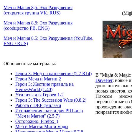
Меч и Магия 8,5: Эхо Разрушения
(открытая группа VK, RUS)
(Mig
Меч и Магия 8,5: Эхо Разрушения
(сообщество FB, ENG)
Меч и Магия 8,5: Эхо Разрушения (YouTube,
ENG / RUS)
Обновленные материалы:
Герои 3: Мод на разрешение (5.7 R14)
В
"Might & Magic 
Герои Меча и Магии 2
DaveHer
: новые и
Герои 3: Жесткие правила на
дополнительные м
HeroesWorld (1.40)
новых квестов, к
Утилиты для Героев 1-2
Плюсом — множес
Герои 3: The Succession Wars (0.8.2)
перенесённые из
Работа с DEF файлами
прохождение кла
Исправления, патчи для РПГ-игр
понравится любит
"Меч и Магия" (2.5.7)
Осторожно, Firefox :)
Меч и Магия: Мини моды
Модостроение Mеч и Mагия 6,7,8