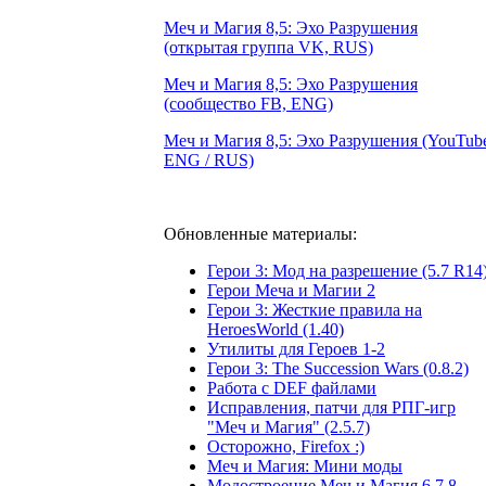
Меч и Магия 8,5: Эхо Разрушения
(открытая группа VK, RUS)
Меч и Магия 8,5: Эхо Разрушения
(сообщество FB, ENG)
Меч и Магия 8,5: Эхо Разрушения (YouTub
ENG / RUS)
Обновленные материалы:
Герои 3: Мод на разрешение (5.7 R14
Герои Меча и Магии 2
Герои 3: Жесткие правила на
HeroesWorld (1.40)
Утилиты для Героев 1-2
Герои 3: The Succession Wars (0.8.2)
Работа с DEF файлами
Исправления, патчи для РПГ-игр
"Меч и Магия" (2.5.7)
Осторожно, Firefox :)
Меч и Магия: Мини моды
Модостроение Mеч и Mагия 6,7,8