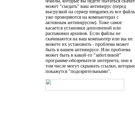
Файлы, которые вы будете пытаться скачат
может "съедать" ваш антивирус (перед
выгрузкой на сервер
mmgames.ru
все файл
уже проверяются на компьютерах с
активным антивирусом). Тоже самое
касается установки дополнений или
распаковки архивов. Если файлы не
скачиваются на ваш компьютер или вы не
можете их установить - проблема может
быть в вашем антивирусе. Или проблема
может быть в какой-то "заботливой"
программе-обозревателе интернета, они в
том числе могут скрывать ссылки, которые
покажутся "подозрительными".