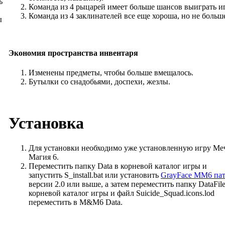
ь
Команда из 4 рыцарей имеет больше шансов выиграть иг
Команда из 4 заклинателей все еще хороша, но не больш
ы
Экономия пространства инвентаря
Изменены предметы, чтобы больше вмещалось.
Бутылки со снадобьями, доспехи, жезлы.
Установка
Для установки необходимо уже установленную игру
Ме
Магия 6.
Переместить папку Data в корневой каталог игры и
запустить S_install.bat или установить
GrayFace ММ6 па
версии 2.0 или выше, а затем переместить папку DataFile
корневой каталог игры и файл Suicide_Squad.icons.lod
переместить в M&M6 Data.