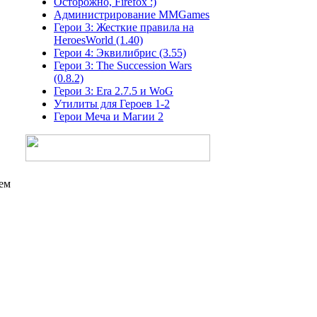
Осторожно, Firefox :)
Администрирование MMGames
Герои 3: Жесткие правила на
HeroesWorld (1.40)
Герои 4: Эквилибрис (3.55)
Герои 3: The Succession Wars
(0.8.2)
Герои 3: Era 2.7.5 и WoG
Утилиты для Героев 1-2
Герои Меча и Магии 2
ем