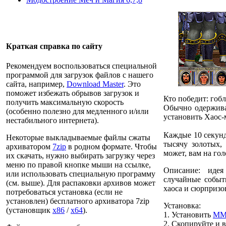
Краткая справка по сайту
Рекомендуем воспользоваться специальной
программой для загрузок файлов с нашего
сайта, например,
Download Master
. Это
поможет избежать обрывов загрузок и
Кто победит: гоб
получить максимальную скорость
Обычно одерживаю
(особенно полезно для медленного и/или
установить Хаос-м
нестабильного интернета).
Каждые 10 секунд
Некоторые выкладываемые файлы сжаты
тысячу золотых, 
архиватором
7zip
в родном формате. Чтобы
может, вам на гол
их скачать, нужно выбирать загрузку через
меню по правой кнопке мыши на ссылке,
Описание:
идея 
или использовать специальную программу
случайные событи
(см. выше). Для распаковки архивов может
хаоса и сюрпризо
потребоваться установка (если не
установлен) бесплатного архиватора 7zip
Установка:
(установщик
x86
/
x64
).
1.
Установить
MME
2.
Скопируйте и в