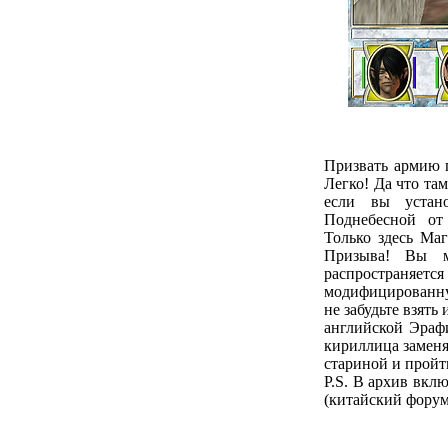
Призвать армию 
Легко! Да что там
если вы устан
Поднебесной от а
Только здесь Ма
Призыва! Вы м
распространяе
модифицированну
не забудьте взят
английской Эрафи
кириллица заменя
стариной и пройт
P.S. В архив вкл
(китайский форум