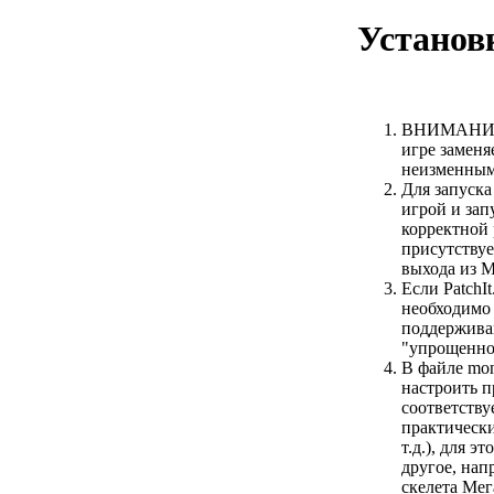
Установ
ВНИМАНИЕ! 
игре заменя
неизменным
Для запуска
игрой и зап
корректной
присутствуе
выхода из М
Если PatchI
необходимо 
поддержива
"упрощенно
В файле mon
настроить п
соответству
практически
т.д.), для 
другое, нап
скелета Мег