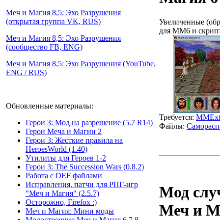
Меч и Магия 8,5: Эхо Разрушения
(открытая группа VK, RUS)
Увеличенные (обр
для MM6 и скрипт,
Меч и Магия 8,5: Эхо Разрушения
(сообщество FB, ENG)
Меч и Магия 8,5: Эхо Разрушения (YouTube,
ENG / RUS)
Обновленные материалы:
Требуется:
MMExt
Герои 3: Мод на разрешение (5.7 R14)
Файлы:
Саморасп
Герои Меча и Магии 2
Герои 3: Жесткие правила на
HeroesWorld (1.40)
Утилиты для Героев 1-2
Герои 3: The Succession Wars (0.8.2)
Работа с DEF файлами
Исправления, патчи для РПГ-игр
Мод слу
"Меч и Магия" (2.5.7)
Осторожно, Firefox :)
Меч и М
Меч и Магия: Мини моды
Модостроение Mеч и Mагия 6,7,8