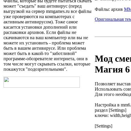
Файлы, которые вы будете пытаться скачать
может "съедать" ваш антивирус (перед
Файлы:
архив
MM
выгрузкой на сервер
mmgames.ru
все файлы
уже проверяются на компьютерах с
Оригинальная тем
активным антивирусом). Тоже самое
касается установки дополнений или
распаковки архивов. Если файлы не
скачиваются на ваш компьютер или вы не
можете их установить - проблема может
быть в вашем антивирусе. Или проблема
может быть в какой-то "заботливой"
Мод сме
программе-обозревателе интернета, они в
том числе могут скрывать ссылки, которые
Магия 6
покажутся "подозрительными".
Позволяет выстав
Использовать сов
Для этого необхо
Настройка в mm6.
раздел [Settings]
ключи: width,heig
[Settings]