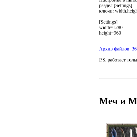
раздел [Settings]
ключи: width,heig
[Settings]
width=1280
height=960
Архив файлов, 36
P.S.
работает толь
Меч и М