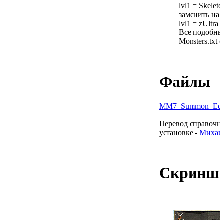
lvl1 = Skelet
заменить на
lvl1 = zUltr
Все подобны
Monsters.txt 
Файлы
MM7_Summon_Edit
Перевод справочн
установке -
Миха
Скринш