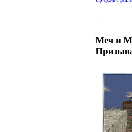
Zip-архив с файла
Меч и М
Призыв