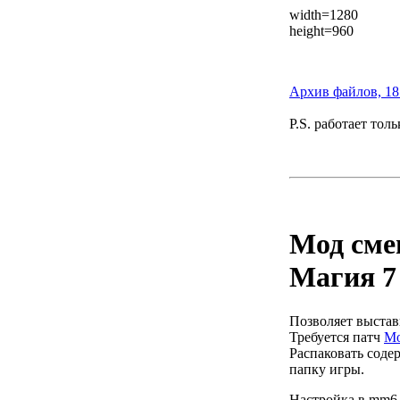
width=1280
height=960
Архив файлов, 1
P.S.
работает толь
Мод сме
Магия 7
Позволяет выстав
Требуется патч
Mo
Распаковать соде
папку игры.
Настройка в mm6.