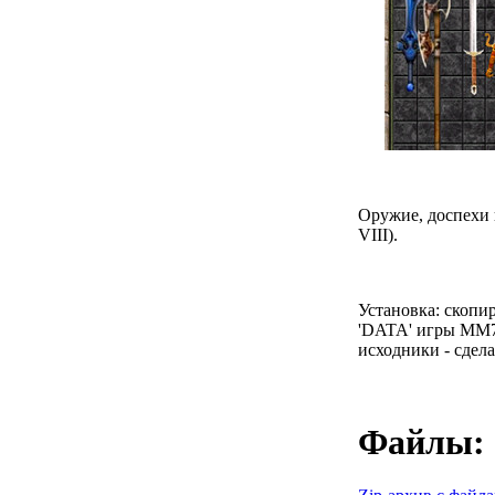
Оружие, доспехи
VIII)
.
Установка:
скопир
'DATA' игры MM7
исходники - сдел
Файлы: