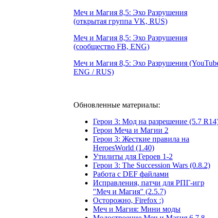
Меч и Магия 8,5: Эхо Разрушения
(открытая группа VK, RUS)
Меч и Магия 8,5: Эхо Разрушения
(сообщество FB, ENG)
Меч и Магия 8,5: Эхо Разрушения (YouTub
ENG / RUS)
Обновленные материалы:
Герои 3: Мод на разрешение (5.7 R14
Герои Меча и Магии 2
Герои 3: Жесткие правила на
HeroesWorld (1.40)
Утилиты для Героев 1-2
Герои 3: The Succession Wars (0.8.2)
Работа с DEF файлами
Исправления, патчи для РПГ-игр
"Меч и Магия" (2.5.7)
Осторожно, Firefox :)
Меч и Магия: Мини моды
Модостроение Mеч и Mагия 6,7,8