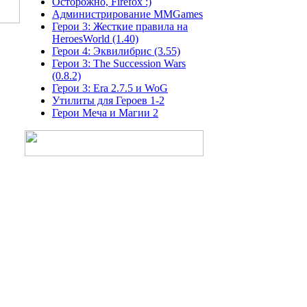
Осторожно, Firefox :)
Администрирование MMGames
Герои 3: Жесткие правила на
HeroesWorld (1.40)
Герои 4: Эквилибрис (3.55)
Герои 3: The Succession Wars
(0.8.2)
Герои 3: Era 2.7.5 и WoG
Утилиты для Героев 1-2
Герои Меча и Магии 2