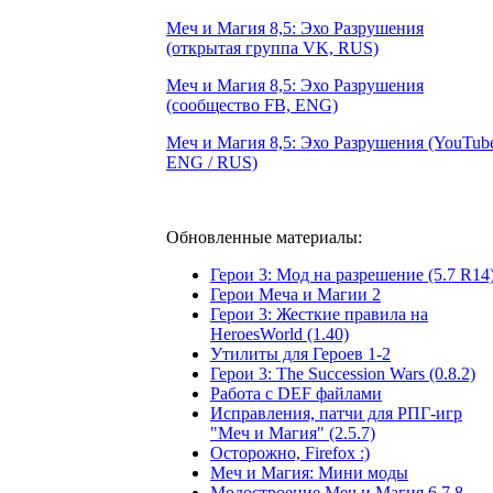
Меч и Магия 8,5: Эхо Разрушения
(открытая группа VK, RUS)
Меч и Магия 8,5: Эхо Разрушения
(сообщество FB, ENG)
Меч и Магия 8,5: Эхо Разрушения (YouTub
ENG / RUS)
Обновленные материалы:
Герои 3: Мод на разрешение (5.7 R14
Герои Меча и Магии 2
Герои 3: Жесткие правила на
HeroesWorld (1.40)
Утилиты для Героев 1-2
Герои 3: The Succession Wars (0.8.2)
Работа с DEF файлами
Исправления, патчи для РПГ-игр
"Меч и Магия" (2.5.7)
Осторожно, Firefox :)
Меч и Магия: Мини моды
Модостроение Mеч и Mагия 6,7,8