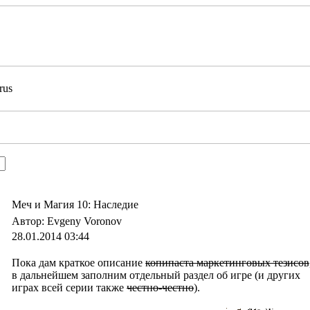
Меч и Магия 10: Наследие
Автор: Evgeny Voronov
28.01.2014 03:44
Пока дам краткое описание
копипаста маркетинговых тезисов
в дальнейшем заполним отдельный раздел об игре (и других
играх всей серии также
честно-честно
).