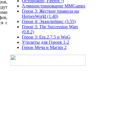
Осторожно, Firefox :)
ов,
Администрирование MMGames
дут
Герои 3: Жесткие правила на
ими
HeroesWorld (1.40)
фов,
Герои 4: Эквилибрис (3.55)
ся с
Герои 3: The Succession Wars
(0.8.2)
Герои 3: Era 2.7.5 и WoG
Утилиты для Героев 1-2
Герои Меча и Магии 2