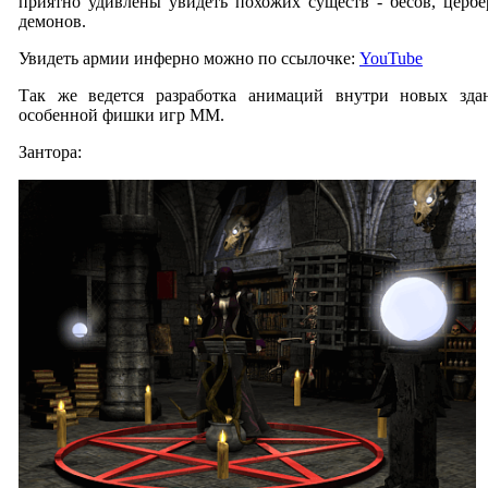
приятно удивлены увидеть похожих существ - бесов, цербе
демонов.
Увидеть армии инферно можно по ссылочке:
YouTube
Так же ведется разработка анимаций внутри новых зда
особенной фишки игр MM.
Зантора: