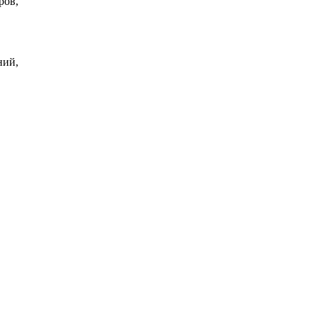
ров,
ний,